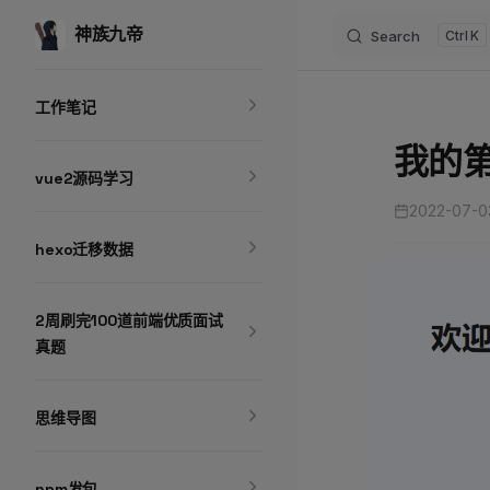
神族九帝
Skip to content
Search
K
Sidebar Navigation
工作笔记
我的第
vue2源码学习
2022-07-0
hexo迁移数据
2周刷完100道前端优质面试
真题
思维导图
npm发包