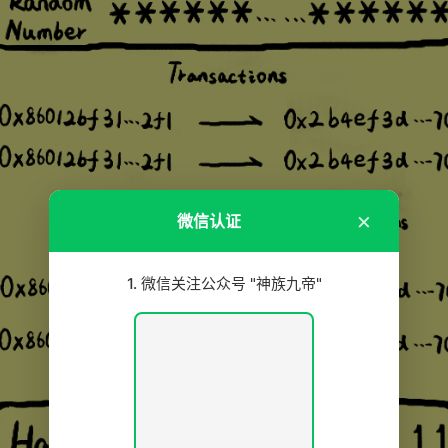
×
微信认证
1. 微信关注公众号
"神族九帝"